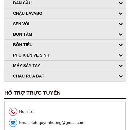
BÀN CẦU
CHẬU LAVABO
SEN VÒI
BỒN TẮM
BỒN TIỂU
Chậu rửa đặt bàn TOTO Lavabo LW630JDW/F#MDR
PHỤ KIỆN VỆ SINH
6,850,000 VNĐ
5,480,000 VNĐ
MÁY SẤY TAY
CHẬU RỬA BÁT
HỖ TRỢ TRỰC TUYẾN
Hotline:
Email:
totoquynhhuong@gmail.com