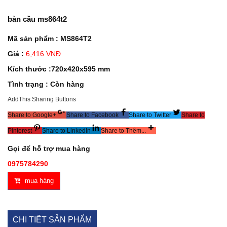
bàn cầu ms864t2
Mã sản phẩm : MS864T2
Giá :
6,416 VNĐ
Kích thước :720x420x595 mm
Tình trạng : Còn hàng
AddThis Sharing Buttons
Share to Google+
Share to Facebook
Share to Twitter
Share to
Pinterest
Share to LinkedIn
Share to Thêm...
Gọi để hỗ trợ mua hàng
0975784290
mua hàng
CHI TIẾT SẢN PHẨM