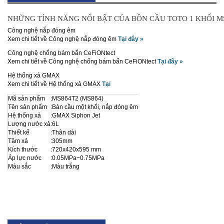
NHỮNG TÍNH NĂNG NỔI BẬT CỦA BỒN CẦU TOTO 1 KHỐI MS
Công nghệ nắp đóng êm
Xem chi tiết về Công nghệ nắp đóng êm
Tại đây »
Công nghệ chống bám bẩn CeFiONtect
Xem chi tiết về Công nghệ chống bám bẩn CeFiONtect
Tại đây »
Hệ thống xả GMAX
Xem chi tiết về Hệ thống xả GMAX
Tại
Mã sản phẩm
:
MS864T2 (MS864)
Tên sản phẩm
:
Bàn cầu một khối, nắp đóng êm
Hệ thống xả
:
GMAX Siphon Jet
Lượng nước xả
:
6L
Thiết kế
:
Thân dài
Tâm xả
:
305mm
Kích thước
:
720x420x595 mm
Áp lực nước
:
0.05MPa~0.75MPa
Màu sắc
:
Màu trắng