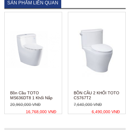
SẢN PHẨM LIÊN QUAN
Bồn Cầu TOTO
BỒN CẦU 2 KHỐI TOTO
MS636DT8 1 Khối Nắp
CS767T2
TC600VS
20,960,000 VNĐ
7,640,000 VNĐ
16,768,000 VNĐ
6,490,000 VNĐ