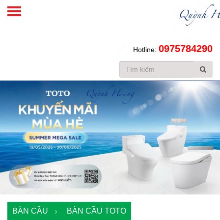
SHOWROOM TOTO CHÍNH HÃNG TẠI HÀ NỘI
Tư vấn
Tin tức
Liên hệ
0975784290
Hotline:
BÀN CẦU
BÀN CẦU TOTO