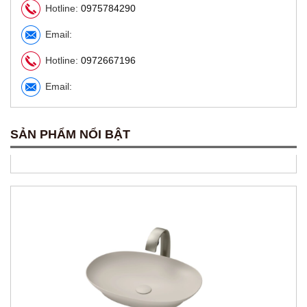
Hotline:
0975784290
Email:
Hotline:
0972667196
Chậu rửa đặt bàn TOTO Lavabo LW630JDW/F#FRG
Email:
6,850,000 VNĐ
5,480,000 VNĐ
SẢN PHẨM NỔI BẬT