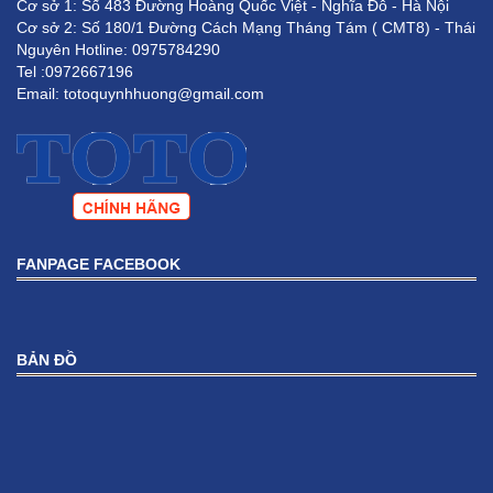
Cơ sở 1: Số 483 Đường Hoàng Quốc Việt - Nghĩa Đô - Hà Nội
Cơ sở 2: Số 180/1 Đường Cách Mạng Tháng Tám ( CMT8) - Thái
Nguyên Hotline: 0975784290
Tel :0972667196
Email: totoquynhhuong@gmail.com
Chậu rửa đặt bàn Lavabo TOTO LW896JW/F#FRG
FANPAGE FACEBOOK
5,950,000 VNĐ
4,760,000 VNĐ
BẢN ĐỒ