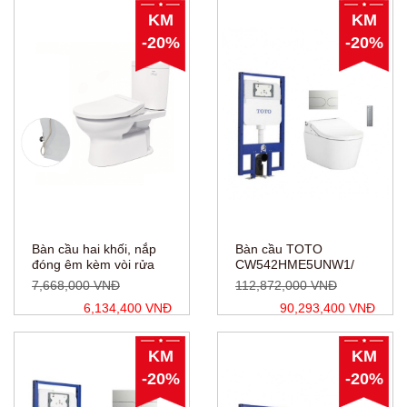
KM
KM
-20%
-20%
Bàn cầu hai khối, nắp
Bàn cầu TOTO
đóng êm kèm vòi rửa
CW542HME5UNW1/
nước lạnh
TCF802C2Z/WH172AAT/
7,668,000 VNĐ
112,872,000 VNĐ
CS325DRE2W
MB175M#SS
6,134,400 VNĐ
90,293,400 VNĐ
KM
KM
-20%
-20%