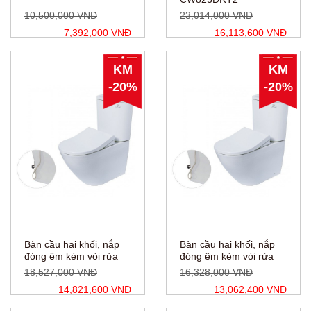
10,500,000 VNĐ
23,014,000 VNĐ
7,392,000 VNĐ
16,113,600 VNĐ
KM
KM
-20%
-20%
Bàn cầu hai khối, nắp
Bàn cầu hai khối, nắp
đóng êm kèm vòi rửa
đóng êm kèm vòi rửa
nước lạnh
nước lạnh
18,527,000 VNĐ
16,328,000 VNĐ
CS761DE5XW
CS761PDE5XW
14,821,600 VNĐ
13,062,400 VNĐ