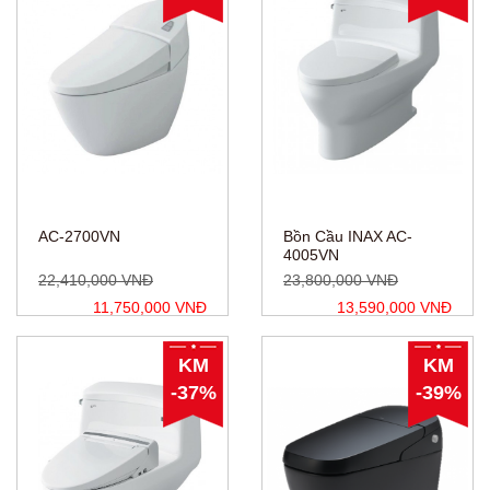
AC-2700VN
Bồn Cầu INAX AC-
4005VN
22,410,000 VNĐ
23,800,000 VNĐ
11,750,000 VNĐ
13,590,000 VNĐ
KM
KM
-37%
-39%