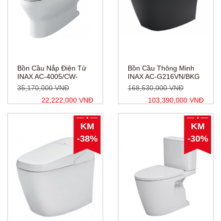
Bồn Cầu Nắp Điện Tử
Bồn Cầu Thông Minh
INAX AC-4005/CW-
INAX AC-G216VN/BKG
KB22AVN
(ACG216VN)
35,170,000 VNĐ
168,530,000 VNĐ
22,222,000 VNĐ
103,390,000 VNĐ
KM
KM
-38%
-30%