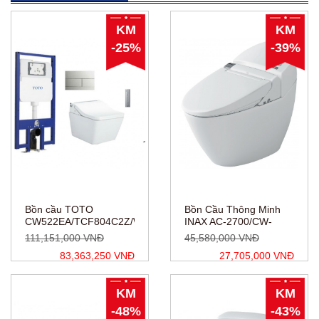
KM
KM
-25%
-39%
Bồn cầu TOTO
Bồn Cầu Thông Minh
CW522EA/TCF804C2Z/WH172AAT/MB171M#SS
INAX AC-2700/CW-
KA22AVN
111,151,000 VNĐ
45,580,000 VNĐ
83,363,250 VNĐ
27,705,000 VNĐ
KM
KM
-48%
-43%