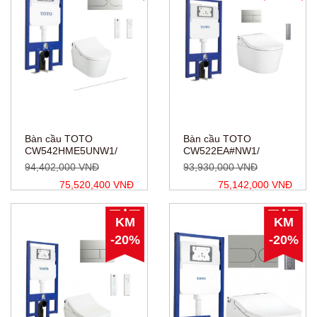
Bàn cầu TOTO
Bàn cầu TOTO
CW542HME5UNW1/
CW522EA#NW1/
TCF795C2Z/
TCF797C2Z#NW1/
94,402,000 VNĐ
93,930,000 VNĐ
WH172AAT/
WH172AAT/
75,520,400 VNĐ
75,142,000 VNĐ
MB175M#SS
MB171M#SS
KM
KM
-20%
-20%