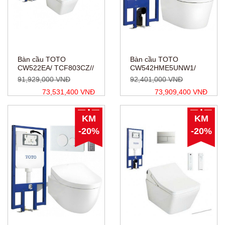
Bàn cầu TOTO
Bàn cầu TOTO
CW522EA/ TCF803CZ//
CW542HME5UNW1/
WH172AT/
TCF801CZ/ WH172AT/
91,929,000 VNĐ
92,401,000 VNĐ
MB171M#SS
MB175M#SS
73,531,400 VNĐ
73,909,400 VNĐ
KM
KM
-20%
-20%