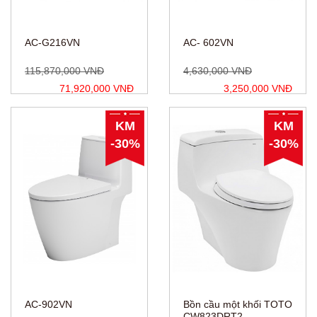
AC-G216VN
AC- 602VN
115,870,000 VNĐ
4,630,000 VNĐ
71,920,000 VNĐ
3,250,000 VNĐ
KM
KM
-30%
-30%
AC-902VN
Bồn cầu một khối TOTO
CW823DRT2