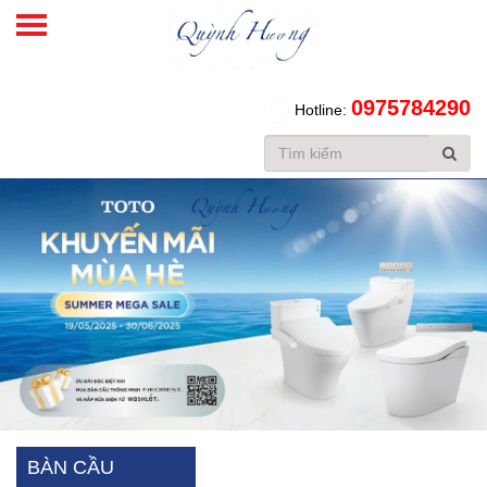
SHOWROOM TOTO CHÍNH HÃNG TẠI HÀ NỘI
Tư vấn
Tin tức
Liên hệ
0975784290
Hotline:
BÀN CẦU