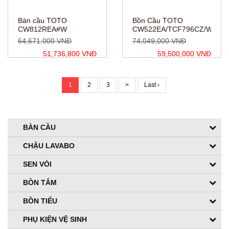
Bàn cầu TOTO
Bồn Cầu TOTO
CW812REA#W
CW522EA/TCF796CZ/WH17
TCF4911EZ#NW1
64,671,000 VNĐ
74,049,000 VNĐ
WH172AAT TCA464
51,736,800 VNĐ
59,500,000 VNĐ
MB176G#WH
1
2
3
>
Last ›
BÀN CẦU
CHẬU LAVABO
SEN VÒI
BỒN TẮM
BỒN TIỂU
PHỤ KIỆN VỆ SINH