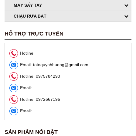
MÁY SẤY TAY
CHẬU RỬA BÁT
HỖ TRỢ TRỰC TUYẾN
Hotline:
Email:
totoquynhhuong@gmail.com
Hotline:
0975784290
Chậu rửa đặt bàn TOTO Lavabo LW630JDW/F#MDR
Email:
6,850,000 VNĐ
5,480,000 VNĐ
Hotline:
0972667196
Email:
SẢN PHẨM NỔI BẬT