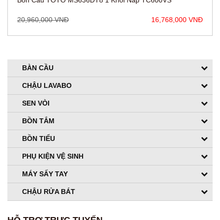
Bồn Cầu TOTO MS636DT8 1 Khối Nắp TC600VS
20,960,000 VNĐ
16,768,000 VNĐ
BÀN CẦU
CHẬU LAVABO
SEN VÒI
BỒN TẮM
BỒN TIỂU
PHỤ KIỆN VỆ SINH
MÁY SẤY TAY
CHẬU RỬA BÁT