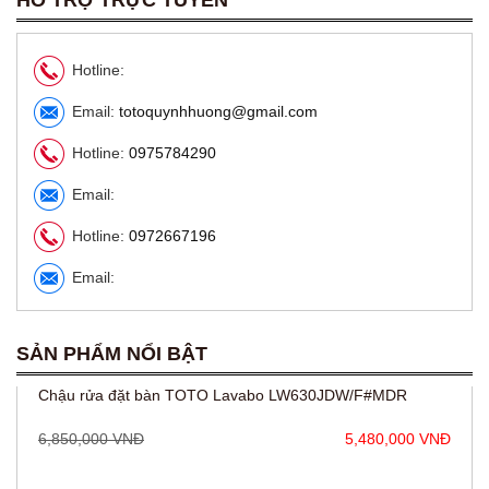
HỖ TRỢ TRỰC TUYẾN
Hotline:
Email:
totoquynhhuong@gmail.com
Hotline:
0975784290
Email:
Hotline:
0972667196
Chậu rửa đặt bàn TOTO Lavabo LW630JDW/F#MDR
Email:
6,850,000 VNĐ
5,480,000 VNĐ
SẢN PHẨM NỔI BẬT