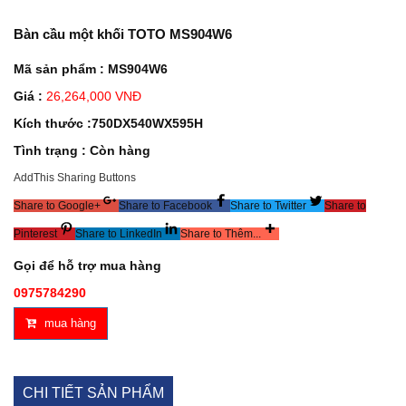
Bàn cầu một khối TOTO MS904W6
Mã sản phẩm : MS904W6
Giá :
26,264,000 VNĐ
Kích thước :750DX540WX595H
Tình trạng : Còn hàng
AddThis Sharing Buttons
Share to Google+
Share to Facebook
Share to Twitter
Share to
Pinterest
Share to LinkedIn
Share to Thêm...
Gọi để hỗ trợ mua hàng
0975784290
mua hàng
CHI TIẾT SẢN PHẨM