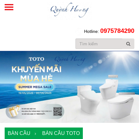
SHOWROOM TOTO CHÍNH HÃNG TẠI HÀ NỘI
Tư vấn
Tin tức
Liên hệ
0975784290
Hotline:
BÀN CẦU
BÀN CẦU TOTO