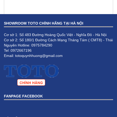
SHOWROOM TOTO CHÍNH HÃNG TẠI HÀ NỘI
Cơ sở 1: Số 483 Đường Hoàng Quốc Việt - Nghĩa Đô - Hà Nội
Cơ sở 2: Số 180/1 Đường Cách Mạng Tháng Tám ( CMT8) - Thái
Nguyên Hotline: 0975784290
Tel :0972667196
Email: totoquynhhuong@gmail.com
Chậu rửa đặt bàn Lavabo TOTO LW896JW/F#MDR
FANPAGE FACEBOOK
5,950,000 VNĐ
4,760,000 VNĐ