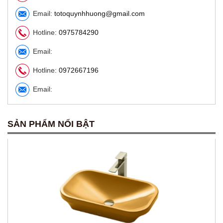
Email:
totoquynhhuong@gmail.com
Hotline:
0975784290
Email:
Hotline:
0972667196
Email:
SẢN PHẨM NỔI BẬT
Chậu rửa đặt bàn TOTO Lavabo LW630JDW/F#MDR