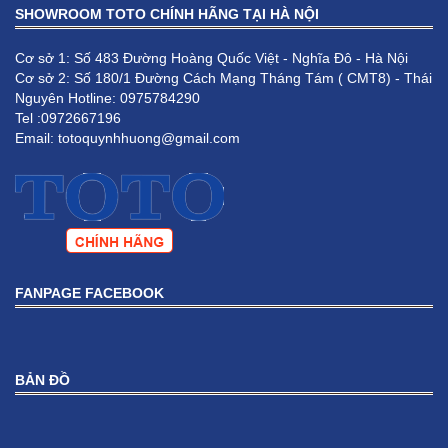
SHOWROOM TOTO CHÍNH HÃNG TẠI HÀ NỘI
Cơ sở 1: Số 483 Đường Hoàng Quốc Việt - Nghĩa Đô - Hà Nội
Cơ sở 2: Số 180/1 Đường Cách Mạng Tháng Tám ( CMT8) - Thái
Nguyên Hotline: 0975784290
Chậu rửa đặt bàn Lavabo TOTO LW896JW/F#SCR
Tel :0972667196
Email: totoquynhhuong@gmail.com
5,950,000 VNĐ
4,760,000 VNĐ
FANPAGE FACEBOOK
BẢN ĐỒ